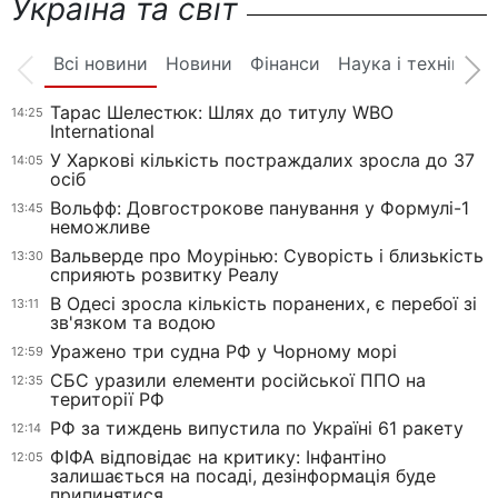
Україна та світ
Всі новини
Новини
Фінанси
Наука і техніка
Тарас Шелестюк: Шлях до титулу WBO
14:25
International
У Харкові кількість постраждалих зросла до 37
14:05
осіб
Вольфф: Довгострокове панування у Формулі-1
13:45
неможливе
Вальверде про Моурінью: Суворість і близькість
13:30
сприяють розвитку Реалу
В Одесі зросла кількість поранених, є перебої зі
13:11
зв'язком та водою
Уражено три судна РФ у Чорному морі
12:59
СБС уразили елементи російської ППО на
12:35
території РФ
РФ за тиждень випустила по Україні 61 ракету
12:14
ФІФА відповідає на критику: Інфантіно
12:05
залишається на посаді, дезінформація буде
припинятися