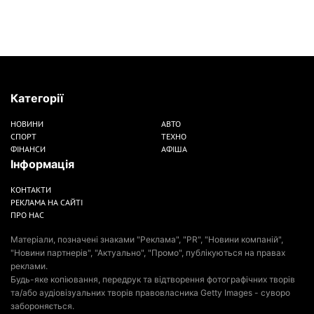
Категорії
НОВИНИ
АВТО
СПОРТ
ТЕХНО
ФІНАНСИ
АФІША
Інформація
КОНТАКТИ
РЕКЛАМА НА САЙТІ
ПРО НАС
Матеріали, позначені знаками "Реклама", "PR", "Новини компаній",
"Новини партнерів", "Актуально", "Промо", публікуються на правах
реклами.
Будь-яке копіювання, передрук та відтворення фотографічних творів
та/або аудіовізуальних творів правовласника Getty Images - суворо
забороняється.