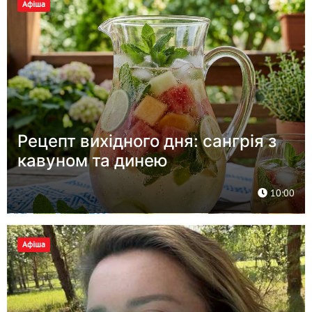
Афіша
Рецепт вихідного дня: сангрія з
кавуном та динею
10:00
Афіша