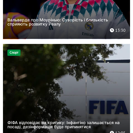
Вальверде про Моурінью: Суворість і близькість
сприяють розвитку Реалу
13:30
Спорт
ФІФА відповідає на критику: Інфантіно залишається на
посаді, дезінформація буде припинятися
12:05