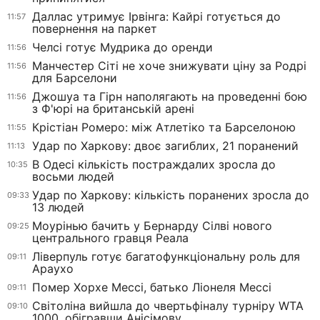
Даллас утримує Ірвінга: Кайрі готується до
11:57
повернення на паркет
Челсі готує Мудрика до оренди
11:56
Манчестер Сіті не хоче знижувати ціну за Родрі
11:56
для Барселони
Джошуа та Гірн наполягають на проведенні бою
11:56
з Ф'юрі на британській арені
Крістіан Ромеро: між Атлетіко та Барселоною
11:55
Удар по Харкову: двоє загиблих, 21 поранений
11:13
В Одесі кількість постраждалих зросла до
10:35
восьми людей
Удар по Харкову: кількість поранених зросла до
09:33
13 людей
Моурінью бачить у Бернарду Сілві нового
09:25
центрального гравця Реала
Ліверпуль готує багатофункціональну роль для
09:11
Араухо
Помер Хорхе Мессі, батько Ліонеля Мессі
09:11
Світоліна вийшла до чвертьфіналу турніру WTA
09:10
1000, обігравши Анісімову