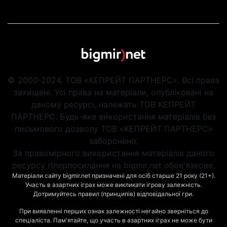
© 2000-2024, ТОВ «КЕПРЕЙТ ПАРТНЕРС». Всі права
захищені. Усі права на матеріали, опубліковані на
даному ресурсі, належать ТОВ КЕПРЕЙТ
ПАРТНЕРС. Будь-яке використання матеріалів без
письмового дозволу ТОВ «КЕПРЕЙТ ПАРТНЕРС»
заборонено.
За правомірного використання матеріалів даного
ресурсу гіперпосилання на bigmir.net обов'язкове.
Матеріали сайту bigmir.net призначені для осіб старше 21 року (21+).
Участь в азартних іграх може викликати ігрову залежність.
Дотримуйтесь правил (принципів) відповідальної гри.
При виявленні перших ознак залежності негайно зверніться до
спеціаліста. Пам'ятайте, що участь в азартних іграх не може бути