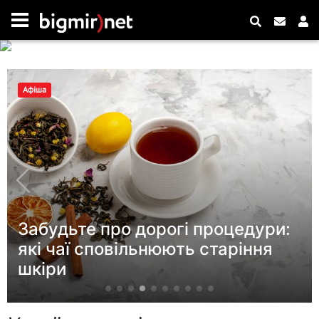
Афіша
Ефект «лялькових вій» за
и
секунди: вірусний трюк із
бальзамом для губ