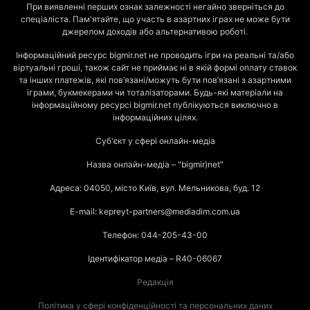
При виявленні перших ознак залежності негайно зверніться до
спеціаліста. Пам'ятайте, що участь в азартних іграх не може бути
джерелом доходів або альтернативою роботі.
Інформаційний ресурс bigmir.net не проводить ігри на реальні та/або
віртуальні гроші, також сайт не приймає ні в якій формі оплату ставок
та інших платежів, які пов’язані/можуть бути пов’язані з азартними
іграми, букмекерами чи тоталізаторами. Будь-які матеріали на
інформаційному ресурсі bigmir.net публікуються виключно в
інформаційних цілях.
Суб'єкт у сфері онлайн-медіа
Назва онлайн-медіа – "bigmir)net"
Адреса: 04050, місто Київ, вул. Мельникова, буд. 12
E-mail: kepreyt-partners@mediadim.com.ua
Телефон: 044-205-43-00
Ідентифікатор медіа – R40-06067
Редакція
Політика у сфері конфіденційності та персональних даних