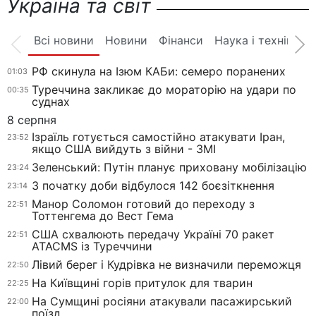
Україна та світ
Всі новини
Новини
Фінанси
Наука і техніка
РФ скинула на Ізюм КАБи: семеро поранених
01:03
Туреччина закликає до мораторію на удари по
00:35
суднах
8 серпня
Ізраїль готується самостійно атакувати Іран,
23:52
якщо США вийдуть з війни - ЗМІ
Зеленський: Путін планує приховану мобілізацію
23:24
З початку доби відбулося 142 боєзіткнення
23:14
Манор Соломон готовий до переходу з
22:51
Тоттенгема до Вест Гема
США схвалюють передачу Україні 70 ракет
22:51
ATACMS із Туреччини
Лівий берег і Кудрівка не визначили переможця
22:50
На Київщині горів притулок для тварин
22:25
На Сумщині росіяни атакували пасажирський
22:00
поїзд