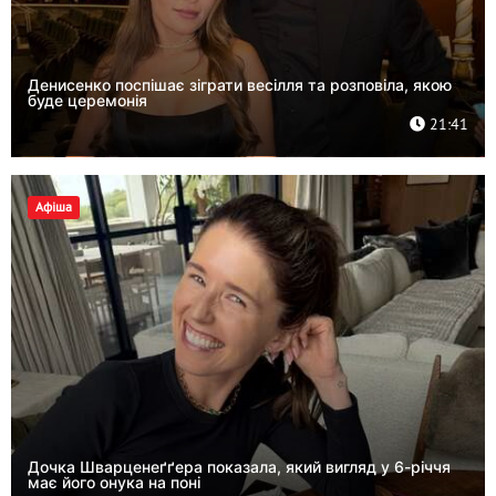
Денисенко поспішає зіграти весілля та розповіла, якою
буде церемонія
21:41
Афіша
Дочка Шварценеґґера показала, який вигляд у 6-річчя
має його онука на поні