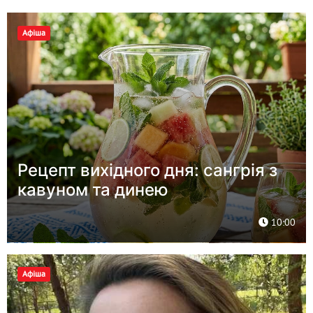
Афіша
Рецепт вихідного дня: сангрія з
кавуном та динею
10:00
Афіша