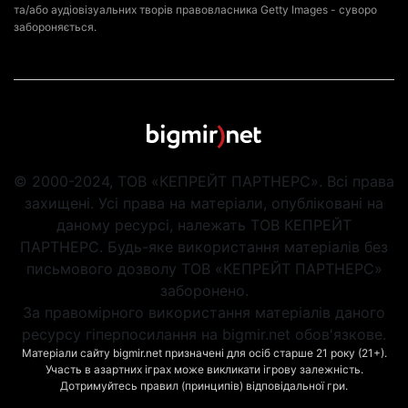
та/або аудіовізуальних творів правовласника Getty Images - суворо
забороняється.
© 2000-2024, ТОВ «КЕПРЕЙТ ПАРТНЕРС». Всі права
захищені. Усі права на матеріали, опубліковані на
даному ресурсі, належать ТОВ КЕПРЕЙТ
ПАРТНЕРС. Будь-яке використання матеріалів без
письмового дозволу ТОВ «КЕПРЕЙТ ПАРТНЕРС»
заборонено.
За правомірного використання матеріалів даного
ресурсу гіперпосилання на bigmir.net обов'язкове.
Матеріали сайту bigmir.net призначені для осіб старше 21 року (21+).
Участь в азартних іграх може викликати ігрову залежність.
Дотримуйтесь правил (принципів) відповідальної гри.