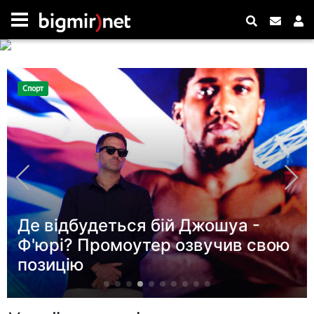
Новини
Українці висловилися щодо
тривалості війни - опитування