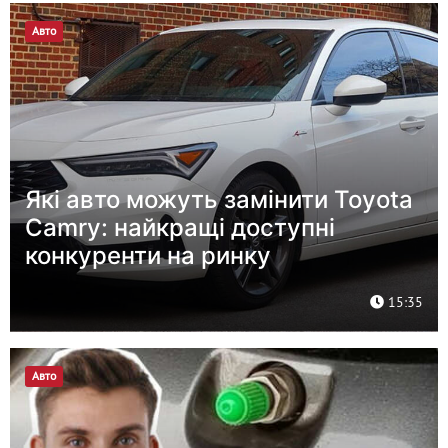
Авто
Які авто можуть замінити Toyota
Camry: найкращі доступні
конкуренти на ринку
15:35
Авто