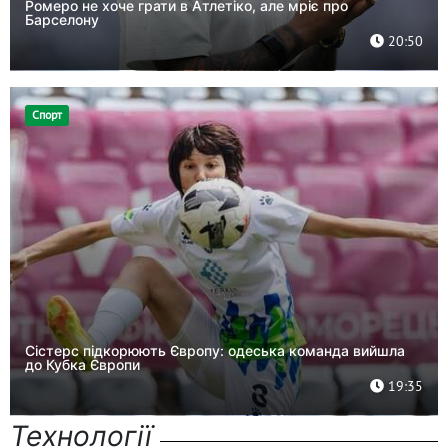
Ромеро не хоче грати в Атлетіко, але мріє про
Барселону
20:50
Спорт
Сістерс підкорюють Європу: одеська команда вийшла
до Кубка Європи
19:35
Технології