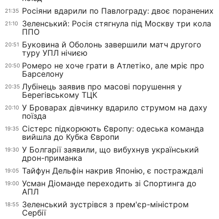
Росіяни вдарили по Павлограду: двоє поранених
21:35
Зеленський: Росія стягнула під Москву три кола
21:10
ППО
Буковина й Оболонь завершили матч другого
20:51
туру УПЛ нічиєю
Ромеро не хоче грати в Атлетіко, але мріє про
20:50
Барселону
Лубінець заявив про масові порушення у
20:35
Берегівському ТЦК
У Броварах дівчинку вдарило струмом на даху
20:10
поїзда
Сістерс підкорюють Європу: одеська команда
19:35
вийшла до Кубка Європи
У Болгарії заявили, що вибухнув український
19:30
дрон-приманка
Тайфун Дельфін накрив Японію, є постраждалі
19:05
Усман Діоманде переходить зі Спортинга до
19:00
АПЛ
Зеленський зустрівся з прем'єр-міністром
18:55
Сербії