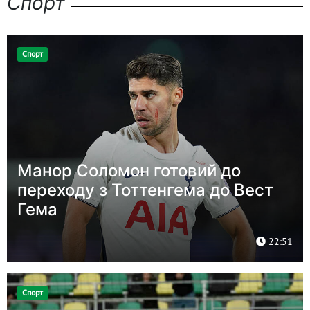
Спорт
Спорт
Манор Соломон готовий до
переходу з Тоттенгема до Вест
Гема
22:51
Спорт