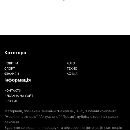
Категорії
НОВИНИ
АВТО
СПОРТ
ТЕХНО
ФІНАНСИ
АФІША
Інформація
КОНТАКТИ
РЕКЛАМА НА САЙТІ
ПРО НАС
Матеріали, позначені знаками "Реклама", "PR", "Новини компаній",
"Новини партнерів", "Актуально", "Промо", публікуються на правах
реклами.
Будь-яке копіювання, передрук та відтворення фотографічних творів