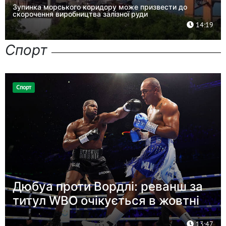
Зупинка морського коридору може призвести до
скорочення виробництва залізної руди
14:19
Спорт
Спорт
Дюбуа проти Вордлі: реванш за
титул WBO очікується в жовтні
13:47