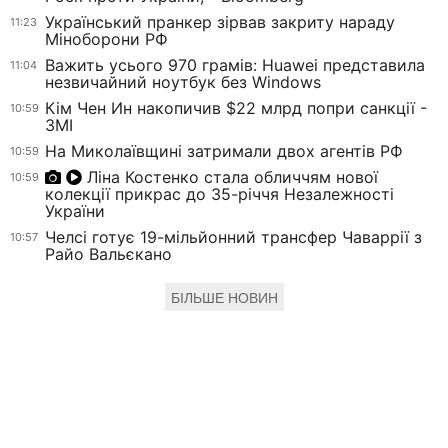
Український пранкер зірвав закриту нараду
11:23
Міноборони РФ
Важить усього 970 грамів: Huawei представила
11:04
незвичайний ноутбук без Windows
Кім Чен Ин накопичив $22 млрд попри санкції -
10:59
ЗМІ
На Миколаївщині затримали двох агентів РФ
10:59
Ліна Костенко стала обличчям нової
10:59
колекції прикрас до 35-річчя Незалежності
України
Челсі готує 19-мільйонний трансфер Чаваррії з
10:57
Райо Вальєкано
БІЛЬШЕ НОВИН