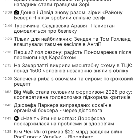
нападник стали гравцями Зорі
Донна і Девід знову разом: зірки «Району
13:06
Беверлі-Гіллз» зробили спільне селфі
Туреччина, Саудівська Аравія і Пакистан
12:44
домовляться про безпеку
Тільки для найближчих: Зендея та Том Голланд
12:23
влаштували таємне весілля в Англії
Перший гол сезону: радість Пономаренка після
12:18
перемоги над Карабахом
На Закарпатті викрили масштабну схему в ТЦК:
12:15
понад 1500 чоловіків незаконно зняли з обліку
Запечена риба з овочами та сиром: покроковий
12:00
рецепт
Big Walk стала головним сюрпризом 2026 року:
11:53
кооперативна головоломка підкорила критиків
Джозефа Паркера виправдано: кокаїн в
11:46
організмі боксера - через дієтолога
«Навіть йти не могла»: Дорофєєва
11:41
поскаржилася на проблеми зі здоров'ям
Кім Чен Ин отримав $22 млрд завдяки війні
11:35
Росії проти України, - Bloomberg