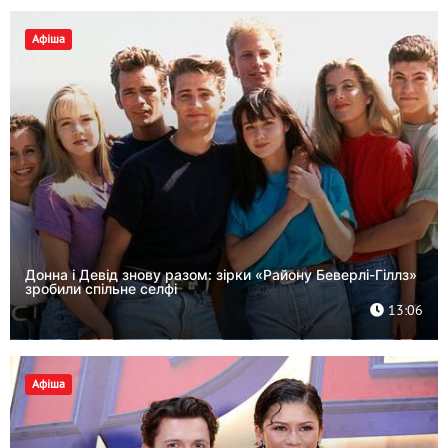
Афіша
Донна і Девід знову разом: зірки «Району Беверлі-Гіллз»
зробили спільне селфі
13:06
Афіша