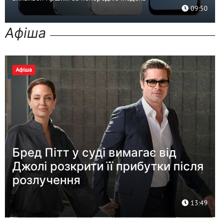
09:50
Афіша
Афіша
Бред Пітт у суді вимагає від
Джолі розкрити її прибутки після
розлучення
13:49