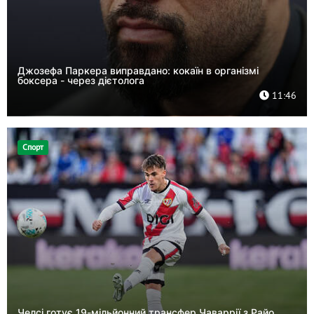
Джозефа Паркера виправдано: кокаїн в організмі
боксера - через дієтолога
11:46
Спорт
Челсі готує 19-мільйонний трансфер Чаваррії з Райо