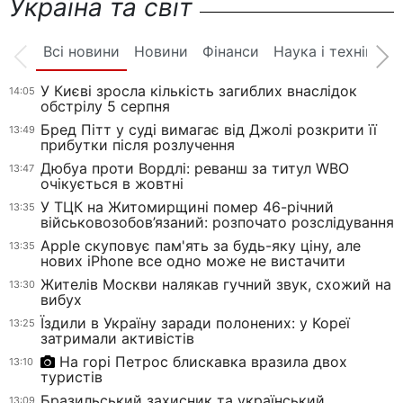
Україна та світ
Всі новини
Новини
Фінанси
Наука і техніка
У Києві зросла кількість загиблих внаслідок
14:05
обстрілу 5 серпня
Бред Пітт у суді вимагає від Джолі розкрити її
13:49
прибутки після розлучення
Дюбуа проти Вордлі: реванш за титул WBO
13:47
очікується в жовтні
У ТЦК на Житомирщині помер 46-річний
13:35
військовозобов’язаний: розпочато розслідування
Apple скуповує пам'ять за будь-яку ціну, але
13:35
нових iPhone все одно може не вистачити
Жителів Москви налякав гучний звук, схожий на
13:30
вибух
Їздили в Україну заради полонених: у Кореї
13:25
затримали активістів
На горі Петрос блискавка вразила двох
13:10
туристів
Бразильський захисник та український
13:09