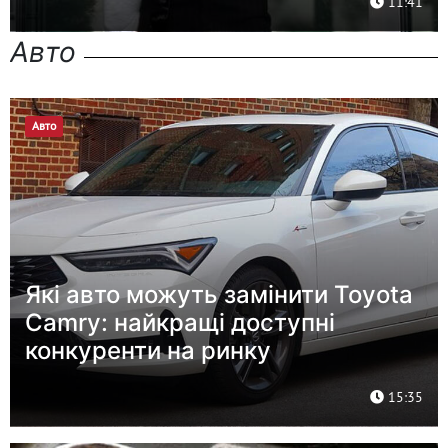
11:41
Авто
Авто
Які авто можуть замінити Toyota
Camry: найкращі доступні
конкуренти на ринку
15:35