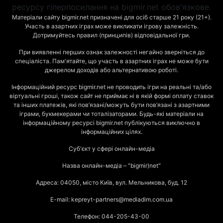
ресурсу гіперпосилання на bigmir.net обов'язкове.
Матеріали сайту bigmir.net призначені для осіб старше 21 року (21+).
Участь в азартних іграх може викликати ігрову залежність.
Дотримуйтесь правил (принципів) відповідальної гри.
При виявленні перших ознак залежності негайно зверніться до
спеціаліста. Пам'ятайте, що участь в азартних іграх не може бути
джерелом доходів або альтернативою роботі.
Інформаційний ресурс bigmir.net не проводить ігри на реальні та/або
віртуальні гроші, також сайт не приймає ні в якій формі оплату ставок
та інших платежів, які пов’язані/можуть бути пов’язані з азартними
іграми, букмекерами чи тоталізаторами. Будь-які матеріали на
інформаційному ресурсі bigmir.net публікуються виключно в
інформаційних цілях.
Суб'єкт у сфері онлайн-медіа
Назва онлайн-медіа – "bigmir)net"
Адреса: 04050, місто Київ, вул. Мельникова, буд. 12
E-mail: kepreyt-partners@mediadim.com.ua
Телефон: 044-205-43-00