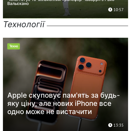
Вальєкано
10:57
Технології
Техно
Apple скуповує пам'ять за будь-
яку ціну, але нових iPhone все
одно може не вистачити
13:35