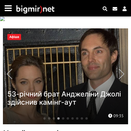
Новини
Росія використовує українських
військовополонених для
створення бойових підрозділів:
дані ISW
10:55