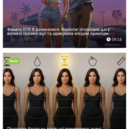
Фанати GTA 6 дочекалися: Rockstar оголосила дату
великої презентації та здивувала місцем прем’єри
09:18
Техно
Протягом багатьох років усі помилялися: вчені