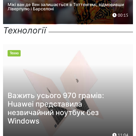
Мікі ван де Вен залишається в Тоттенгемі, відмовивши
Ліверпулю і Барселоні
00:15
Технології
Техно
Важить усього 970 грамів:
Huawei представила
незвичайний ноутбук без
Windows
11:04