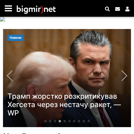
Новини
Погода в Україні 7 серпня: де
пройдуть грози, очікується град
і до +38 градусів