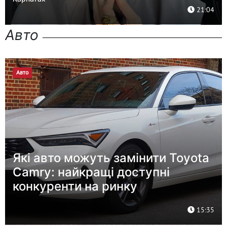
21:04
Авто
Авто
Які авто можуть замінити Toyota
Camry: найкращі доступні
конкуренти на ринку
15:35