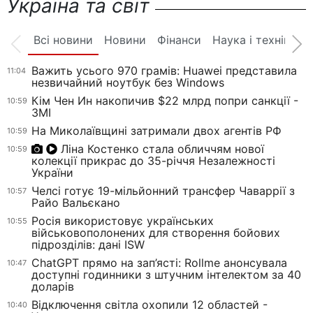
Україна та світ
Всі новини
Новини
Фінанси
Наука і техніка
Важить усього 970 грамів: Huawei представила
11:04
незвичайний ноутбук без Windows
Кім Чен Ин накопичив $22 млрд попри санкції -
10:59
ЗМІ
На Миколаївщині затримали двох агентів РФ
10:59
Ліна Костенко стала обличчям нової
10:59
колекції прикрас до 35-річчя Незалежності
України
Челсі готує 19-мільйонний трансфер Чаваррії з
10:57
Райо Вальєкано
Росія використовує українських
10:55
військовополонених для створення бойових
підрозділів: дані ISW
ChatGPT прямо на зап’ясті: Rollme анонсувала
10:47
доступні годинники з штучним інтелектом за 40
доларів
Відключення світла охопили 12 областей -
10:40