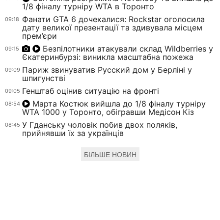
1/8 фіналу турніру WTA в Торонто
Фанати GTA 6 дочекалися: Rockstar оголосила
09:18
дату великої презентації та здивувала місцем
прем’єри
Безпілотники атакували склад Wildberries у
09:15
Єкатеринбурзі: виникла масштабна пожежа
Париж звинуватив Русский дом у Берліні у
09:09
шпигунстві
Генштаб оцінив ситуацію на фронті
09:05
Марта Костюк вийшла до 1/8 фіналу турніру
08:54
WTA 1000 у Торонто, обігравши Медісон Кіз
У Гданську чоловік побив двох поляків,
08:45
прийнявши їх за українців
БІЛЬШЕ НОВИН