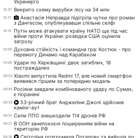
Укренерго
Викрито схему вирубки лісу на 34 млн
10:37
Анастасія Неправда підігріла чутки про роман
10:17
з Дантесом, опублікувавши спільне селфі
Путін може атакувати країну НАТО ще під час
10:10
війни проти України: розвідка США оцінила
загрозу
Духовна стійкість і командна гра: Костюк - про
10:09
перемогу Динамо над Карабахом
Удари по Харківщині: двоє загиблих, 18
10:06
постраждалих
Xiaomi випустила Redmi 17, але новий смартфон
09:50
виявився гіршим за попередню модель
Росіяни завдали комбінованого удару по Сумах,
09:45
є поранені
53-річний брат Анджеліни Джолі здійснив
09:35
камінг-аут
Сили ППО знешкодили 114 дронів РФ
09:31
В ООН занепокоєні поширенням війни на
09:21
територію РФ
Світоліна розгромила Потапову та вийшла до
09:18