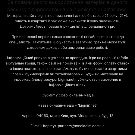
За правомірного використання матеріалів даного
ресурсу гіперпосилання на bigmir.net обов'язкове.
Матеріали сайту bigmir.net призначені для осіб старше 21 року (21+).
Участь в азартних іграх може викликати ігрову залежність.
Дотримуйтесь правил (принципів) відповідальної гри.
При виявленні перших ознак залежності негайно зверніться до
спеціаліста. Пам'ятайте, що участь в азартних іграх не може бути
джерелом доходів або альтернативою роботі.
Інформаційний ресурс bigmir.net не проводить ігри на реальні та/або
віртуальні гроші, також сайт не приймає ні в якій формі оплату ставок
та інших платежів, які пов’язані/можуть бути пов’язані з азартними
іграми, букмекерами чи тоталізаторами. Будь-які матеріали на
інформаційному ресурсі bigmir.net публікуються виключно в
інформаційних цілях.
Суб'єкт у сфері онлайн-медіа
Назва онлайн-медіа – "bigmir)net"
Адреса: 04050, місто Київ, вул. Мельникова, буд. 12
E-mail: kepreyt-partners@mediadim.com.ua