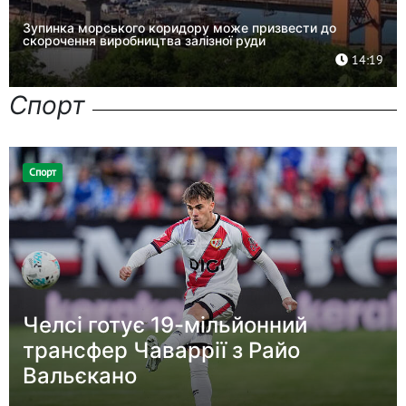
Зупинка морського коридору може призвести до
скорочення виробництва залізної руди
14:19
Спорт
Спорт
Челсі готує 19-мільйонний
трансфер Чаваррії з Райо
Вальєкано