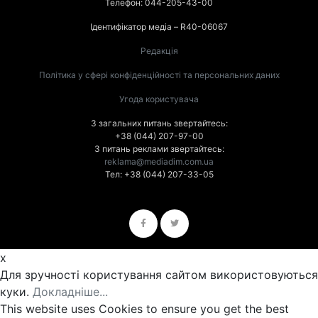
Телефон: 044-205-43-00
Ідентифікатор медіа – R40-06067
Редакція
Політика у сфері конфіденційності та персональних даних
Угода користувача
З загальних питань звертайтесь:
+38 (044) 207-97-00
З питань реклами звертайтесь:
reklama@mediadim.com.ua
Тел: +38 (044) 207-33-05
x
Для зручності користування сайтом використовуються
куки.
Докладніше...
This website uses Cookies to ensure you get the best