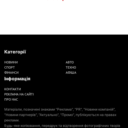
Категорії
НОВИНИ
АВТО
СПОРТ
ТЕХНО
ФІНАНСИ
АФІША
Інформація
КОНТАКТИ
РЕКЛАМА НА САЙТІ
ПРО НАС
Матеріали, позначені знаками "Реклама", "PR", "Новини компаній",
"Новини партнерів", "Актуально", "Промо", публікуються на правах
реклами.
Будь-яке копіювання, передрук та відтворення фотографічних творів