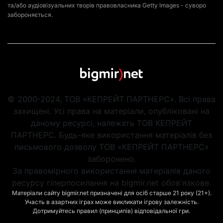
та/або аудіовізуальних творів правовласника Getty Images - суворо
забороняється.
© 2000-2024, ТОВ «КЕПРЕЙТ ПАРТНЕРС». Всі права
захищені. Усі права на матеріали, опубліковані на
даному ресурсі, належать ТОВ КЕПРЕЙТ
ПАРТНЕРС. Будь-яке використання матеріалів без
письмового дозволу ТОВ «КЕПРЕЙТ ПАРТНЕРС»
заборонено.
За правомірного використання матеріалів даного
ресурсу гіперпосилання на bigmir.net обов'язкове.
Матеріали сайту bigmir.net призначені для осіб старше 21 року (21+).
Участь в азартних іграх може викликати ігрову залежність.
Дотримуйтесь правил (принципів) відповідальної гри.