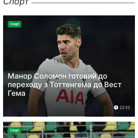
Спорт
Спорт
Манор Соломон готовий до
переходу з Тоттенгема до Вест
Гема
22:51
Спорт