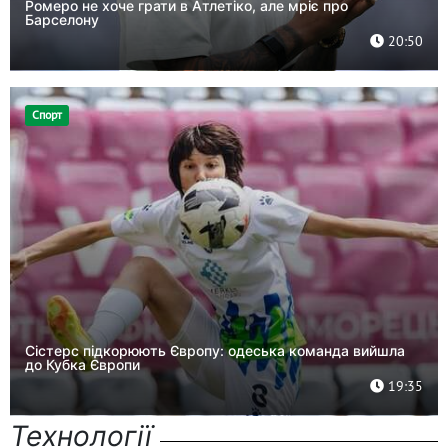
Ромеро не хоче грати в Атлетіко, але мріє про
Барселону
20:50
Спорт
Сістерс підкорюють Європу: одеська команда вийшла
до Кубка Європи
19:35
Технології