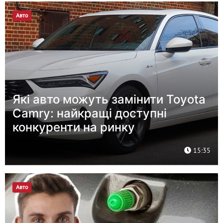
Авто
Які авто можуть замінити Toyota
Camry: найкращі доступні
конкуренти на ринку
15:35
Авто