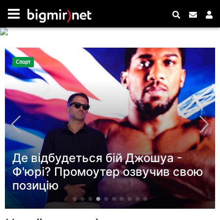
Новини
Українці висловилися щодо
тривалості війни - опитування