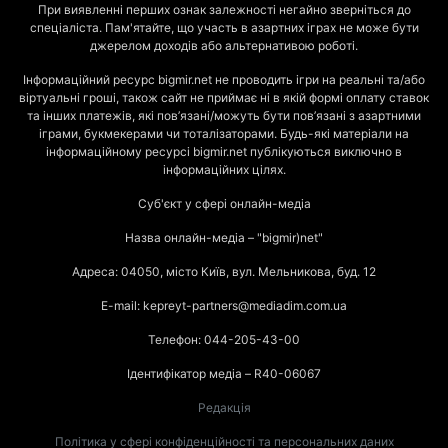
При виявленні перших ознак залежності негайно зверніться до
спеціаліста. Пам'ятайте, що участь в азартних іграх не може бути
джерелом доходів або альтернативою роботі.
Інформаційний ресурс bigmir.net не проводить ігри на реальні та/або
віртуальні гроші, також сайт не приймає ні в якій формі оплату ставок
та інших платежів, які пов’язані/можуть бути пов’язані з азартними
іграми, букмекерами чи тоталізаторами. Будь-які матеріали на
інформаційному ресурсі bigmir.net публікуються виключно в
інформаційних цілях.
Суб'єкт у сфері онлайн-медіа
Назва онлайн-медіа – "bigmir)net"
Адреса: 04050, місто Київ, вул. Мельникова, буд. 12
E-mail: kepreyt-partners@mediadim.com.ua
Телефон: 044-205-43-00
Ідентифікатор медіа – R40-06067
Редакція
Політика у сфері конфіденційності та персональних даних