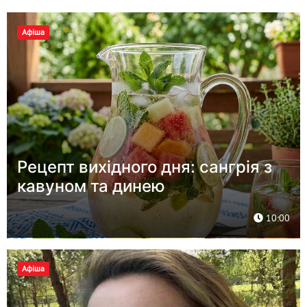
Афіша
Рецепт вихідного дня: сангрія з
кавуном та динею
10:00
Афіша