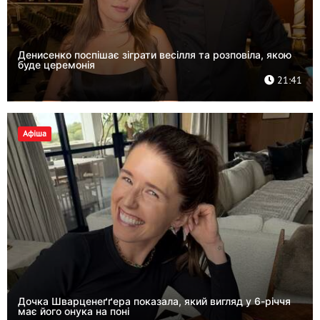
Денисенко поспішає зіграти весілля та розповіла, якою
буде церемонія
21:41
Афіша
Дочка Шварценеґґера показала, який вигляд у 6-річчя
має його онука на поні