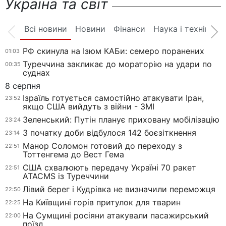
Україна та світ
Всі новини
Новини
Фінанси
Наука і техніка
РФ скинула на Ізюм КАБи: семеро поранених
01:03
Туреччина закликає до мораторію на удари по
00:35
суднах
8 серпня
Ізраїль готується самостійно атакувати Іран,
23:52
якщо США вийдуть з війни - ЗМІ
Зеленський: Путін планує приховану мобілізацію
23:24
З початку доби відбулося 142 боєзіткнення
23:14
Манор Соломон готовий до переходу з
22:51
Тоттенгема до Вест Гема
США схвалюють передачу Україні 70 ракет
22:51
ATACMS із Туреччини
Лівий берег і Кудрівка не визначили переможця
22:50
На Київщині горів притулок для тварин
22:25
На Сумщині росіяни атакували пасажирський
22:00
поїзд