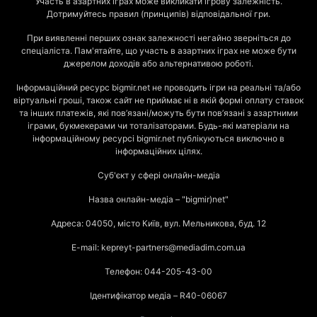
Участь в азартних іграх може викликати ігрову залежність.
Дотримуйтесь правил (принципів) відповідальної гри.
При виявленні перших ознак залежності негайно зверніться до
спеціаліста. Пам'ятайте, що участь в азартних іграх не може бути
джерелом доходів або альтернативою роботі.
Інформаційний ресурс bigmir.net не проводить ігри на реальні та/або
віртуальні гроші, також сайт не приймає ні в якій формі оплату ставок
та інших платежів, які пов’язані/можуть бути пов’язані з азартними
іграми, букмекерами чи тоталізаторами. Будь-які матеріали на
інформаційному ресурсі bigmir.net публікуються виключно в
інформаційних цілях.
Суб'єкт у сфері онлайн-медіа
Назва онлайн-медіа – "bigmir)net"
Адреса: 04050, місто Київ, вул. Мельникова, буд. 12
E-mail: kepreyt-partners@mediadim.com.ua
Телефон: 044-205-43-00
Ідентифікатор медіа – R40-06067