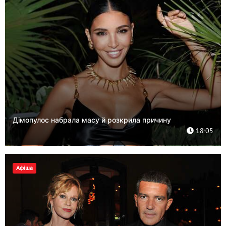
Дімопулос набрала масу й розкрила причину
18:05
Афіша