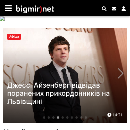
Новини
Зеленський обговорив із
Драпатим оборону Донеччини,
антибалістику та кадрові зміни в
ЗСУ
16:25