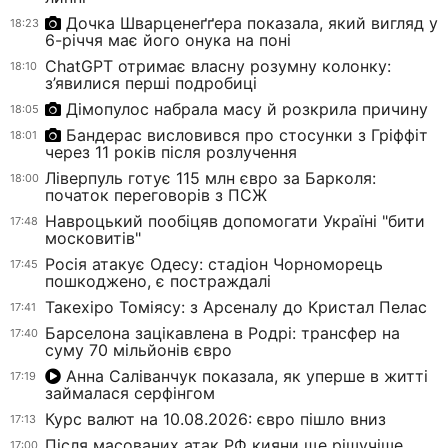
Дочка Шварценеґґера показала, який вигляд у
18:23
6-річчя має його онука на поні
ChatGPT отримає власну розумну колонку:
18:10
з’явилися перші подробиці
Дімопулос набрала масу й розкрила причину
18:05
Бандерас висловився про стосунки з Гріффіт
18:01
через 11 років після розлучення
Ліверпуль готує 115 млн євро за Барколя:
18:00
початок переговорів з ПСЖ
Навроцький пообіцяв допомогати Україні "бити
17:48
московитів"
Росія атакує Одесу: стадіон Чорноморець
17:45
пошкоджено, є постраждалі
Такехіро Томіясу: з Арсеналу до Кристал Пелас
17:41
Барселона зацікавлена в Родрі: трансфер на
17:40
суму 70 мільйонів євро
Анна Саліванчук показала, як уперше в житті
17:19
займалася серфінгом
Курс валют на 10.08.2026: євро пішло вниз
17:13
Після масованих атак РФ кияни ще рішучіше
17:00