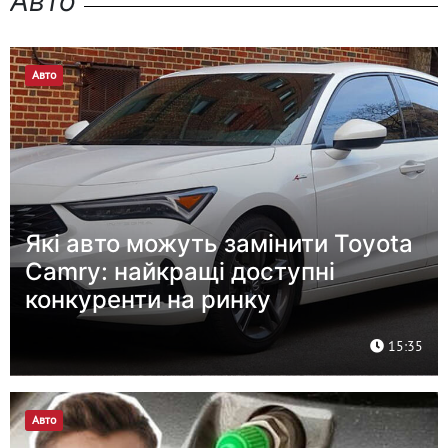
Авто
Авто
Які авто можуть замінити Toyota
Camry: найкращі доступні
конкуренти на ринку
15:35
Авто