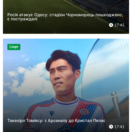
Росія атакує Одесу: стадіон Чорноморець пошкоджено,
є постраждалі
17:45
Спорт
Такехіро Томіясу: з Арсеналу до Кристал Пелас
17:41