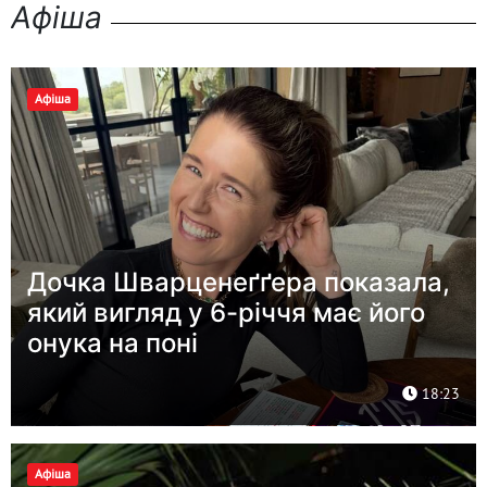
Афіша
Афіша
Дочка Шварценеґґера показала,
який вигляд у 6-річчя має його
онука на поні
18:23
Афіша