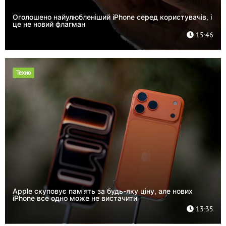
Оголошено найулюбленіший iPhone серед користувачів, і
це не новий флагман
15:46
Техно
Apple скуповує пам'ять за будь-яку ціну, але нових
iPhone все одно може не вистачити
13:35