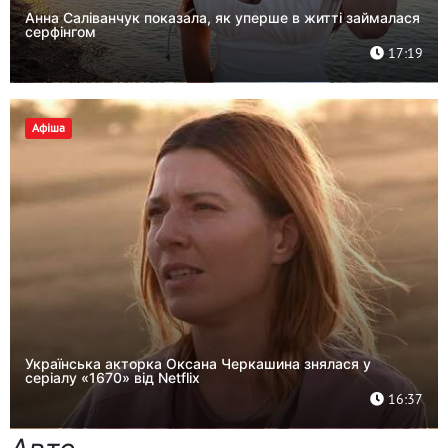
Анна Саліванчук показала, як уперше в житті займалася
серфінгом
17:19
Афіша
Українська акторка Оксана Черкашина знялася у
серіалу «1670» від Netflix
16:37