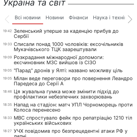
Україна та світ
Всі новини
Новини
Фінанси
Наука і техніка
Зеленський уперше за каденцію прибув до
19:42
Сербії
Списали понад 1000 чоловіків: ексочільників
19:33
Мукачівського ТЦК заарештували
Розкрадання міжнародної допомоги:
19:09
ексчиновник МЗС вийшов із СІЗО
"Парад" дронів у Ялті: названо можливу ціль
19:05
Мілан веде переговори про повернення Леандро
19:05
Паредеса до Серії А
Ця жувальна гумка може змінити підхід до
18:46
профілактики небезпечних захворювань
Напад на стадіон: матч УПЛ Чорноморець проти
18:35
Колоса перенесено
МВС спростувало фейк про репатріацію 1210 тіл
18:33
українських військових
УЧХ повідомив про безпрецедентні атаки РФ у
18:27
липні