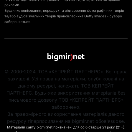
реклами.
Будь-яке копіювання, передрук та відтворення фотографічних творів
та/або аудіовізуальних творів правовласника Getty Images - суворо
забороняється.
© 2000-2024, ТОВ «КЕПРЕЙТ ПАРТНЕРС». Всі права
захищені. Усі права на матеріали, опубліковані на
даному ресурсі, належать ТОВ КЕПРЕЙТ
ПАРТНЕРС. Будь-яке використання матеріалів без
письмового дозволу ТОВ «КЕПРЕЙТ ПАРТНЕРС»
заборонено.
За правомірного використання матеріалів даного
ресурсу гіперпосилання на bigmir.net обов'язкове.
Матеріали сайту bigmir.net призначені для осіб старше 21 року (21+).