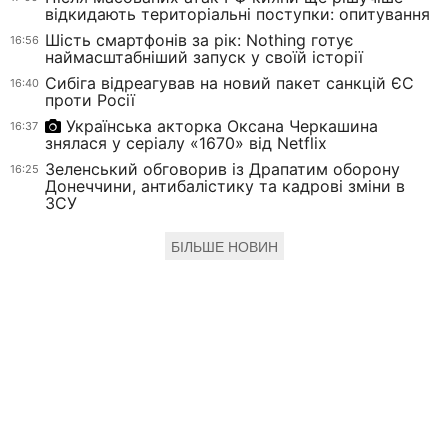
відкидають територіальні поступки: опитування
Шість смартфонів за рік: Nothing готує
16:56
наймасштабніший запуск у своїй історії
Сибіга відреагував на новий пакет санкцій ЄС
16:40
проти Росії
Українська акторка Оксана Черкашина
16:37
знялася у серіалу «1670» від Netflix
Зеленський обговорив із Драпатим оборону
16:25
Донеччини, антибалістику та кадрові зміни в
ЗСУ
БІЛЬШЕ НОВИН