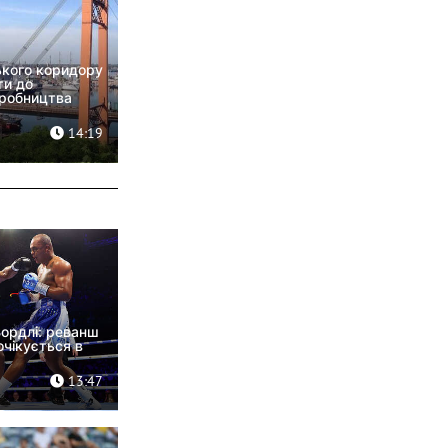
кого коридору
ти до
иробництва
14:19
ордлі: реванш
очікується в
13:47