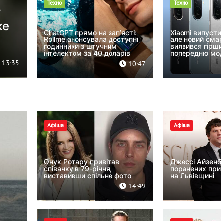
Техно
Техно
у
же
ChatGPT прямо на зап’ясті:
Xiaomi випусти
Rollme анонсувала доступні
але новий сма
годинники з штучним
виявився гірш
інтелектом за 40 доларів
попередню мо
13:35
10:47
Афіша
Афіша
Онук Ротару привітав
Джессі Айзенб
співачку в 79-річчя,
поранених при
виставивши спільне фото
на Львівщині
14:49