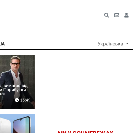
ША
Українська
Афіша
ді вимагає від
 її прибутки
ння
13:49
єва