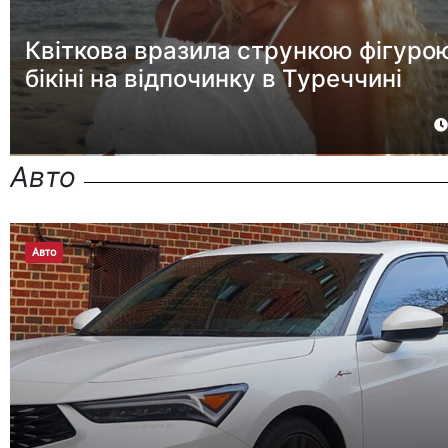
Квіткова вразила стрункою фігуро
бікіні на відпочинку в Туреччині
Авто
Авто