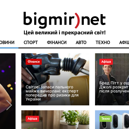
ОВИНИ
СПОРТ
ФІНАНСИ
АВТО
ТЕХНО
АФІ
Афіша
Фінанси
Афіша
Бред Пітт у су
Світові запаси пального
Джолі розкрити
майже вичерпані: експерт
після розлуче
попередив про ризики для
України
Афіша
Техно
«Навіть йти не могла»: Дорофє