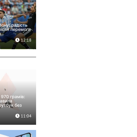
зону: радість
ісля перемоги
м
12:18
 970 грамів:
тавила
оутбук без
11:04