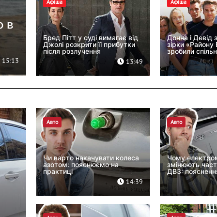
Афіша
Афіша
ю в
Бред Пітт у суді вимагає від
Донна і Девід 
Джолі розкрити її прибутки
зірки «Району 
після розлучення
зробили спільн
15:13
13:49
Авто
Авто
Чи варто накачувати колеса
Чому електром
азотом: пояснюємо на
змінюють часті
практиці
ДВЗ: пояснення
14:39