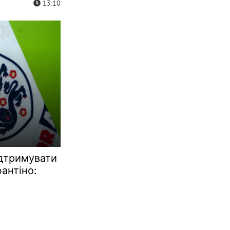
13:10
ідтримувати
антіно: