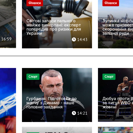
Фінанси
Фінанси
Світові запаси пального
Зупинка морсь
майже вичерпані: експерт
може призвес
попередив про ризики для
скорочення в
України
залізної руди
16:59
14:43
Спорт
Спорт
Гурбанов: Підготовка до
Дюбуа проти В
матчу з Динамо - наше
за титул WBO 
головне завдання
жовтні
14:21