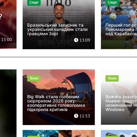
Спорт
Спорт
?
Бразильський захисник та
Перший гол се
український нападник стали
Пономаренка п
гравцями Зорі
над Карабахо
15:00
13:09
Техно
Техно
Big Walk стала головним
Важить усього
сюрпризом 2026 року:
Huawei предс
кооперативна головоломка
незвичайний н
підкорила критиків
Windows
11:53