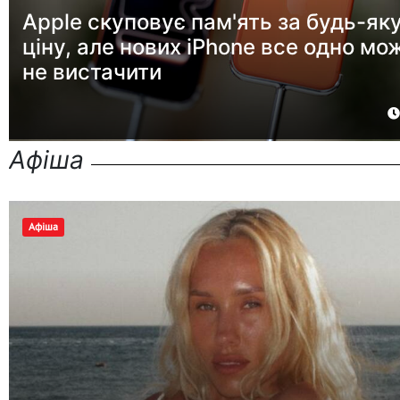
Apple скуповує пам'ять за будь-як
ціну, але нових iPhone все одно мо
не вистачити
Афіша
Афіша