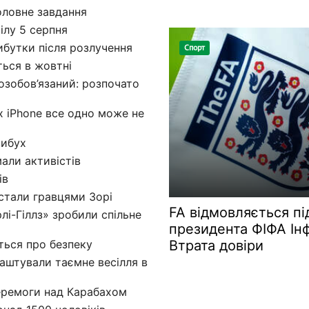
оловне завдання
ілу 5 серпня
рибутки після розлучення
Спорт
ться в жовтні
озобов’язаний: розпочато
их iPhone все одно може не
вибух
мали активістів
ів
стали гравцями Зорі
FA відмовляється п
лі-Гіллз» зробили спільне
президента ФІФА Інф
ться про безпеку
Втрата довіри
аштували таємне весілля в
перемоги над Карабахом