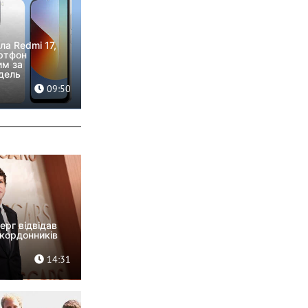
ла Redmi 17,
ртфон
им за
дель
09:50
ерг відвідав
кордонників
14:31