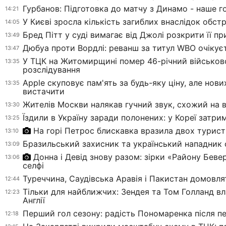
Гурбанов: Підготовка до матчу з Динамо - наше г
14:21
У Києві зросла кількість загиблих внаслідок обстр
14:05
Бред Пітт у суді вимагає від Джолі розкрити її п
13:49
Дюбуа проти Вордлі: реванш за титул WBO очікує
13:47
У ТЦК на Житомирщині помер 46-річний військов
13:35
розслідування
Apple скуповує пам'ять за будь-яку ціну, але нов
13:35
вистачити
Жителів Москви налякав гучний звук, схожий на 
13:30
Їздили в Україну заради полонених: у Кореї затри
13:25
На горі Петрос блискавка вразила двох турист
13:10
Бразильський захисник та український нападник 
13:09
Донна і Девід знову разом: зірки «Району Бевер
13:06
селфі
Туреччина, Саудівська Аравія і Пакистан домовля
12:44
Тільки для найближчих: Зендея та Том Голланд вл
12:23
Англії
Перший гол сезону: радість Пономаренка після 
12:18