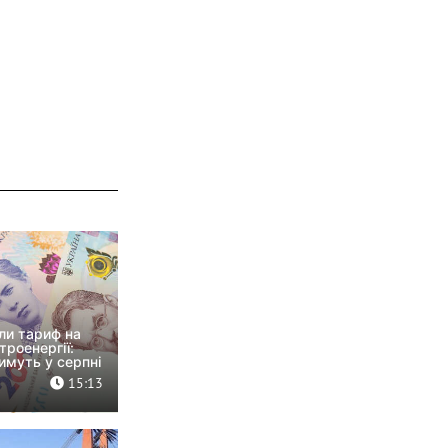
или тариф на
троенергії:
имуть у серпні
15:13