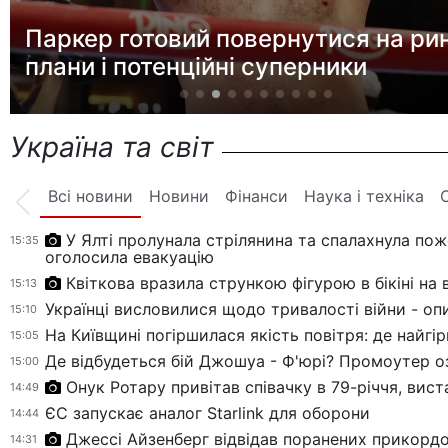
схему в ТЦК: понад 1500 чоловіків
незаконно зняли з обліку
Україна та світ
Всі новини
Новини
Фінанси
Наука і техніка
У Ялті пролунала стрілянина та спалахнула пож
15:35
оголосила евакуацію
Квіткова вразила стрункою фігурою в бікіні на 
15:13
Українці висловилися щодо тривалості війни - оп
15:10
На Київщині погіршилася якість повітря: де найгі
15:05
Де відбудеться бій Джошуа - Ф'юрі? Промоутер о
15:00
Онук Ротару привітав співачку в 79-річчя, вис
14:49
ЄС запускає аналог Starlink для оборони
14:44
Джессі Айзенберг відвідав поранених прикордо
14:31