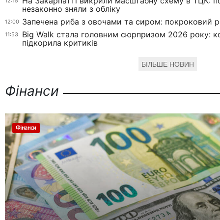
На Закарпатті викрили масштабну схему в ТЦК: по
12:15
незаконно зняли з обліку
Запечена риба з овочами та сиром: покроковий 
12:00
Big Walk стала головним сюрпризом 2026 року: 
11:53
підкорила критиків
БІЛЬШЕ НОВИН
Фінанси
Фінанси