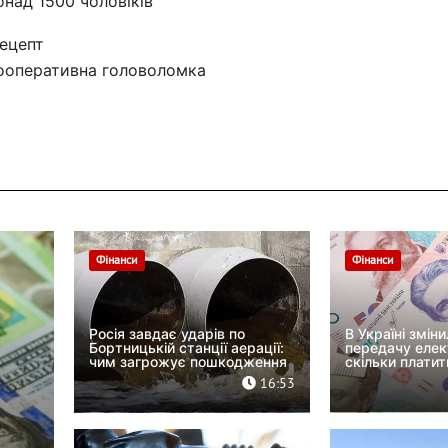
над 1500 чоловіків
рецепт
кооперативна головоломка
Фінанси
Фінанси
Росія завдає ударів по
В Україні змін
Бортницькій станції аерації:
передачу елек
чим загрожує пошкодження
скільки платит
16:53