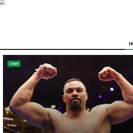
Н
Новини
На Закарпатті викрили масштабну