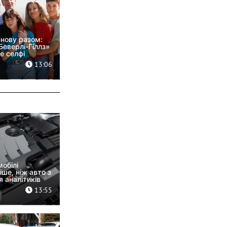
знову разом:
Беверлі-Гіллз»
е селфі
13:06
обілі
ше, ніж авто з
 аналітиків
13:55