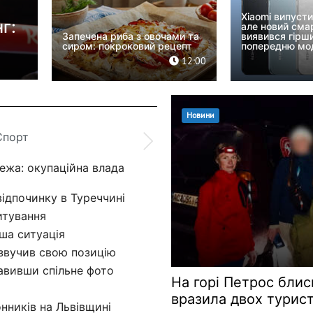
поскаржилася на проблеми зі
Xiaomi випусти
здоров'ям
але новий сма
Запечена риба з овочами та
виявився гірш
сиром: покроковий рецепт
попередню мо
12:15
12:00
Новини
Спорт
ежа: окупаційна влада
відпочинку в Туреччині
итування
рша ситуація
звучив свою позицію
тавивши спільне фото
На горі Петрос блис
вразила двох турист
нників на Львівщині