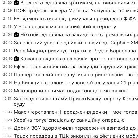
Вітвіцька відповіла критикам, які висловилися п
21:30
ПСЖ придбав вінгера Магнеса Акліуша за 50 міль
21:29
FA відмовляється підтримувати президента ФІФА І
21:19
У Росії стався масштабний збій інтернету
21:18
Нікітюк відповіла на закиди в екстремальних р
21:04
Зеленський уперше здійснить візит до Сербії - ЗМ
20:49
Реал Мадрид ризикує втратити Родрі: Барселона 
20:34
Кажанна відповіла на заяви про те, що вона за
20:30
Ефект «лялькових вій» за секунди: вірусний трюк
20:30
Паркер готовий повернутися на ринг: плани і пот
20:21
На Київщині сталося групове зґвалтування 21-річн
20:14
Міноборони отримає податкові дані чоловіків
20:09
Заволодіння коштами ПриватБанку: справу Колом
19:51
суду
Макс Ферстаппен: Народження дочки - моє голов
19:35
Україна готує спеціальну санкційну операцію
19:28
Дрони ЗСУ здорожчили перевезення вантажів до 
19:19
Трьох посадовців ТЦК викрили на фіктивних мобіл
19:15