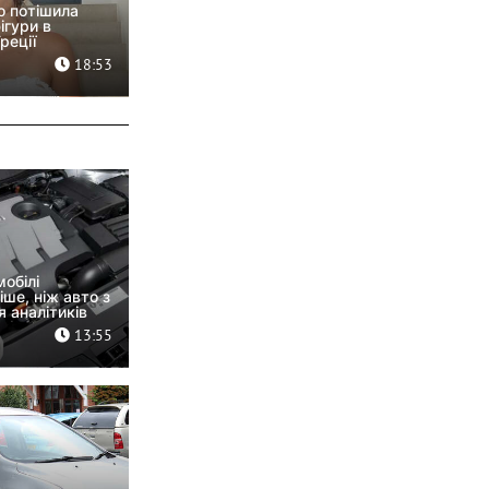
о потішила
ігури в
реції
18:53
обілі
ше, ніж авто з
 аналітиків
13:55