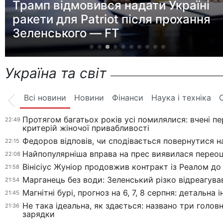
Павло Текучев розкрив реальні су
гонорарів акторів в Україні
Україна та світ
Всі новини
Новини
Фінанси
Наука і техніка
Протягом багатьох років усі помилялися: вчені п
22:49
критерій жіночої привабливості
Федоров відповів, чи сподівається повернутися н
22:15
Найпопулярніша вправа на прес виявилася перео
22:08
Вінісіус Жуніор продовжив контракт із Реалом до
21:58
Марганець без води: Зеленський різко відреагува
21:54
Магнітні бурі, прогноз на 6, 7, 8 серпня: детальна
21:45
Не така ідеальна, як здається: названо три голов
21:36
зарядки