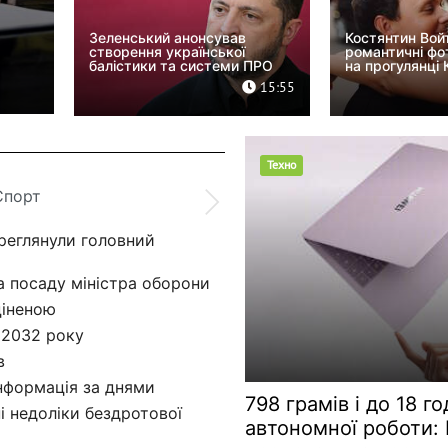
ми
NASA показало рідкісну "вогня
Зеленський анонсував
Костянтин Вой
створення української
романтичні фо
веселку"
балістики та системи ПРО
на прогулянці
17:18
15:55
Техно
Спорт
ереглянули головний
а посаду міністра оборони
ціненою
 2032 року
в
 інформація за днями
798 грамів і до 18 г
ні недоліки бездротової
автономної роботи: