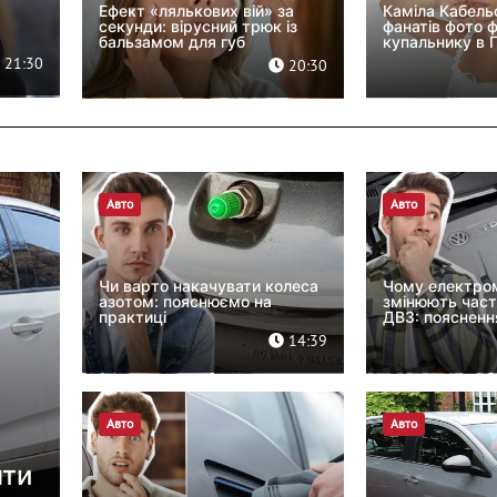
Ефект «лялькових вій» за
Каміла Кабель
секунди: вірусний трюк із
фанатів фото ф
бальзамом для губ
купальнику в Г
21:30
20:30
Авто
Авто
Чи варто накачувати колеса
Чому електром
азотом: пояснюємо на
змінюють часті
практиці
ДВЗ: пояснення
14:39
Авто
Авто
нти