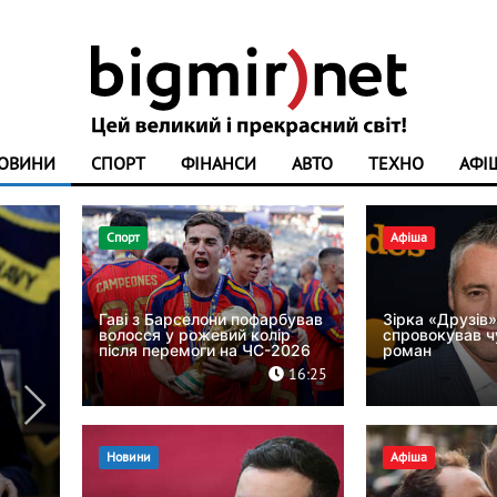
ОВИНИ
СПОРТ
ФІНАНСИ
АВТО
ТЕХНО
АФІ
Техно
Спорт
Афіша
Гаві з Барселони пофарбував
Зірка «Друзів
волосся у рожевий колір
спровокував ч
після перемоги на ЧС-2026
роман
16:25
Новини
Афіша