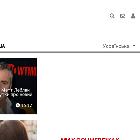
ША
Українська
Техно
» Метт Леблан
утки про новий
15:12
"Мільйони людей залишатьс