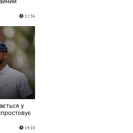
айний
11:36
ається у
спростовує
14:10