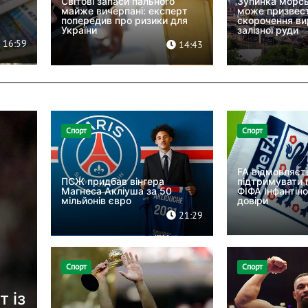
Світові запаси пального
Зупинка морсь
майже вичерпані: експерт
може призвес
попередив про ризики для
скорочення в
України
залізної руди
16:59
14:43
Спорт
Спорт
FA відмовляєт
ПСЖ придбав вінгера
підтримувати 
Магнеса Акліуша за 50
ФІФА Інфантіно
мільйонів євро
довіри
21:29
Спорт
Спорт
 із