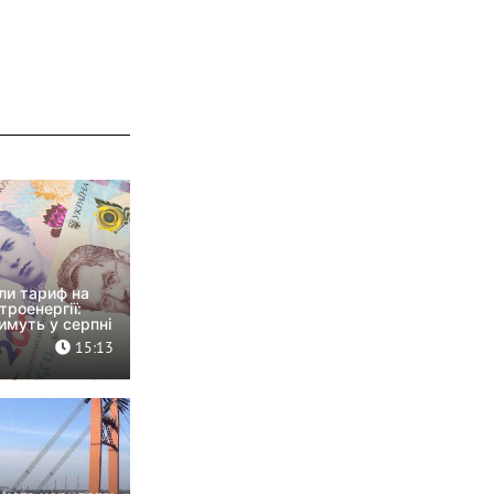
или тариф на
троенергії:
имуть у серпні
15:13