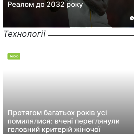
Реалом до 2032 року
Технології
Техно
Протягом багатьох років усі
помилялися: вчені переглянули
головний критерій жіночої