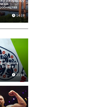
кого коридору
ти до
иробництва
14:19
ься
президента
: Втрата
21:19