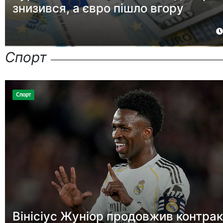
знизився, а євро пішло вгору
Спорт
Спорт
Вінісіус Жуніор продовжив контракт