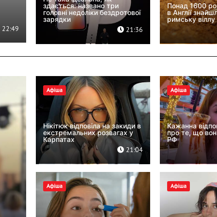
здається: названо три
Понад 1600 рок
головні недоліки бездротової
в Англії знайш
зарядки
римську віллу
22:49
21:36
Афіша
Афіша
Нікітюк відповіла на закиди в
Кажанна відпов
екстремальних розвагах у
про те, що вон
Карпатах
РФ
21:04
Афіша
Афіша