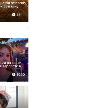
ів під землею:
ли розкішну
18:11
іла на заяви
а заробляє в
20:30