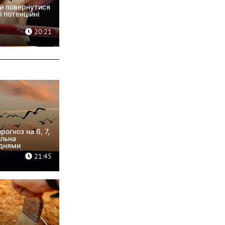
й повернутися
і потенційні
20:21
прогноз на 6, 7,
альна
 днями
21:45