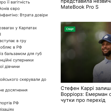
представила незвич
ро її вагітність
MateBook Pro S
йонів євро
нфантіно: Втрата довіри
озвагах у Карпатах
Спорт
І
вступає в гру
робляє в РФ
 із бальзамом для губ
енційні суперники
ої дівчини
ойського скерували до
Стефен Каррі залиш
не досягнення
Ворріорз: Емерман 
чутки про перехід
портів РФ
ізаціях