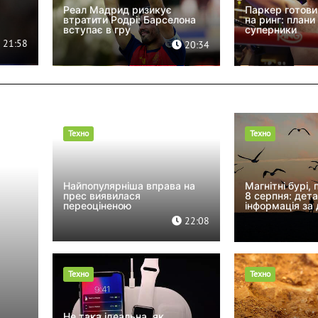
Реал Мадрид ризикує
Паркер готови
втратити Родрі: Барселона
на ринг: плани 
вступає в гру
суперники
21:58
20:34
Техно
Техно
Найпопулярніша вправа на
Магнітні бурі, 
прес виявилася
8 серпня: дет
переоціненою
інформація за
22:08
Техно
Техно
Не така ідеальна, як