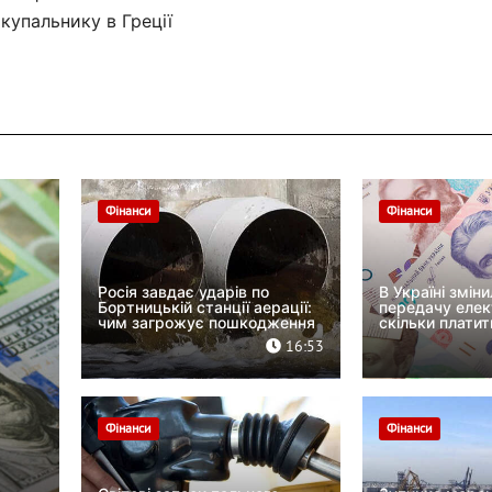
купальнику в Греції
Фінанси
Фінанси
Росія завдає ударів по
В Україні змін
Бортницькій станції аерації:
передачу елек
чим загрожує пошкодження
скільки платит
16:53
Фінанси
Фінанси