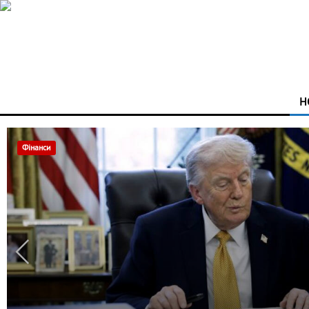
Н
Афіша